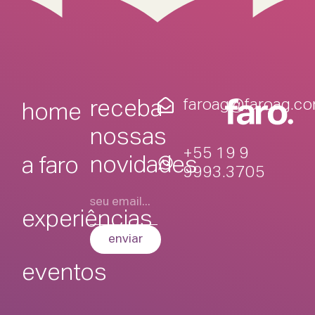
faroag@faroag.co
receba
home
nossas
+55 19 9
novidades
a faro
9993.3705
experiências
enviar
eventos