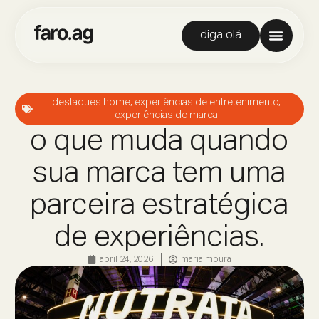
diga olá
destaques home
,
experiências de entretenimento
,
experiências de marca
o que muda quando
sua marca tem uma
parceira estratégica
de experiências.
abril 24, 2026
maria moura