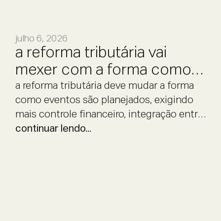
julho 6, 2026
a reforma tributária vai
mexer com a forma como
eventos são planejados
a reforma tributária deve mudar a forma
como eventos são planejados, exigindo
mais controle financeiro, integração entre
áreas e previsibilidade operacional.
continuar lendo...