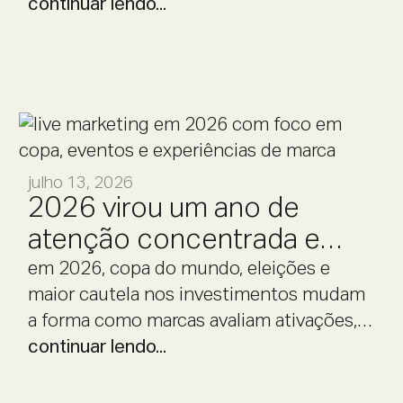
marcas podem se aproximar de
continuar lendo...
comunidades com estratégia, leitura de
comportamento e experiências de live
marketing que respeitam a cultura dos
fãs.
julho 13, 2026
2026 virou um ano de
atenção concentrada e
decisão cautelosa.
em 2026, copa do mundo, eleições e
maior cautela nos investimentos mudam
a forma como marcas avaliam ativações,
eventos e experiências.
continuar lendo...