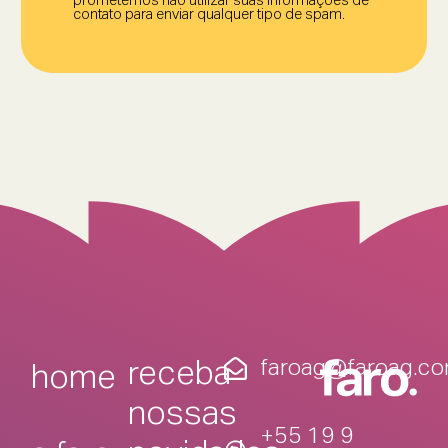
prometemos não utilizar suas informações de
contato para enviar qualquer tipo de spam.
faroag@faroag.co
receba
home
nossas
+55 19 9