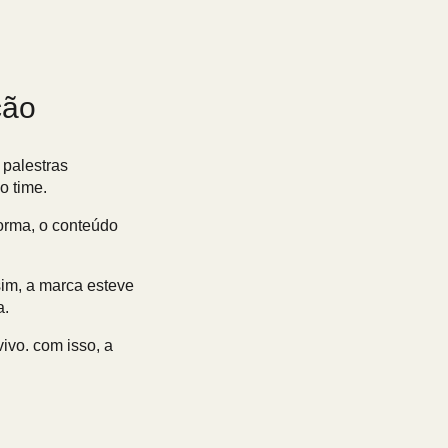
ção
 palestras
o time.
orma, o conteúdo
im, a marca esteve
a.
ivo. com isso, a