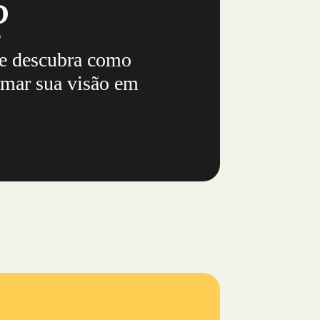
nej
?
ado
s
 e descubra como
mar sua visão em