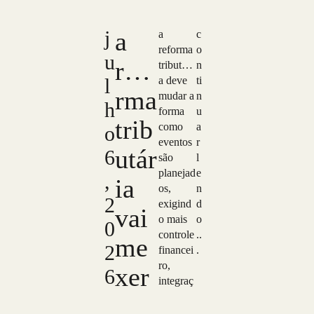
j
a
a
c
reforma
o
u
refo
tributári
n
l
a deve
ti
rma
mudar a
n
h
forma
u
trib
como
a
o
eventos
r
utár
6
são
l
planejad
e
,
ia
os,
n
2
exigind
d
vai
o mais
o
0
controle
..
me
2
financei
.
ro,
xer
6
integraç
ão entre
co
áreas e