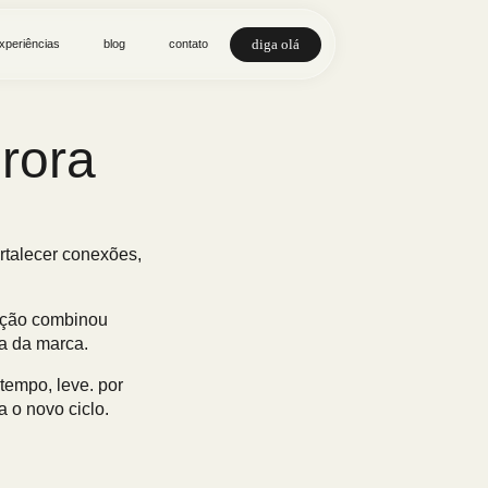
diga olá
xperiências
blog
contato
rora
ortalecer conexões,
mação combinou
ia da marca.
tempo, leve. por
a o novo ciclo.