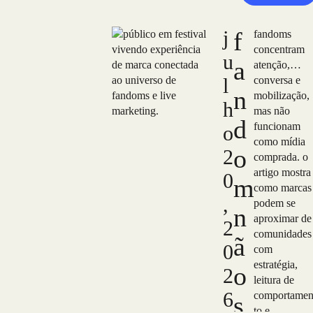
j
f
fandoms
concentram
u
a
atenção,
l
conversa e
n
mobilização,
h
mas não
d
funcionam
o
como mídia
o
2
comprada. o
artigo mostra
0
m
como marcas
,
podem se
n
aproximar de
2
comunidades
ã
0
com
estratégia,
o
2
leitura de
6
comportame
s
to e