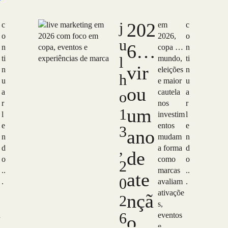
j
202
c
em
c
o
2026,
o
u
6
n
copa do
n
ti
l
mundo,
ti
vir
n
eleições
n
h
u
e maior
u
ou
a
cautela
a
o
r
nos
r
um
1
l
investim
l
e
entos
e
3
ano
n
mudam
n
,
d
a forma
d
de
o
como
o
2
..
marcas
..
ate
0
.
avaliam
.
ativaçõe
nçã
2
s,
6
n
eventos
o
e