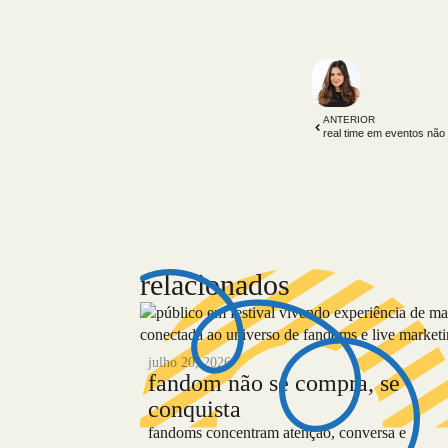
ANTERIOR
real time em eventos não
relacionados
julho 20, 2026
fandom não se compra, se
conquista
fandoms concentram atenção, conversa e