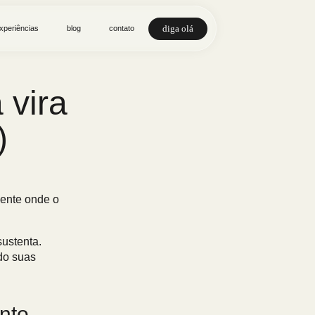
diga olá
xperiências
blog
contato
 vira
)
mente onde o
ustenta.
do suas
nto