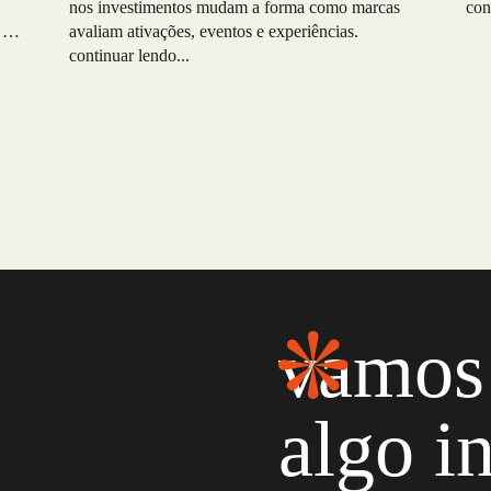
nos investimentos mudam a forma como marcas
ope
con
 se
avaliam ativações, eventos e experiências.
ra
continuar lendo...
vamos 
algo i