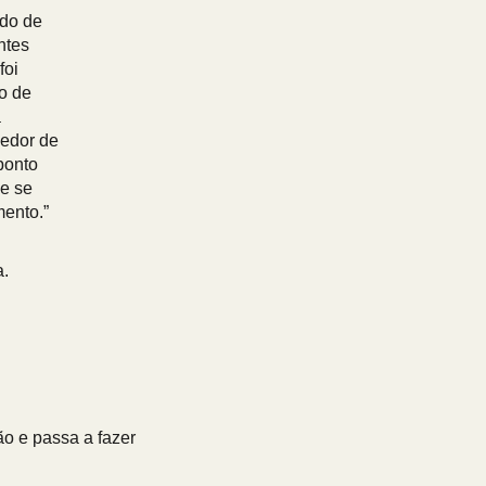
ndo de
ntes
foi
io de
a
cedor de
 ponto
 e se
mento.”
a.
o e passa a fazer