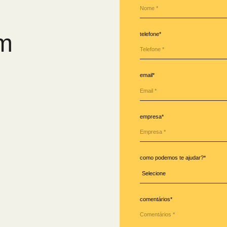
em
telefone*
email*
empresa*
como podemos te ajudar?*
comentários*