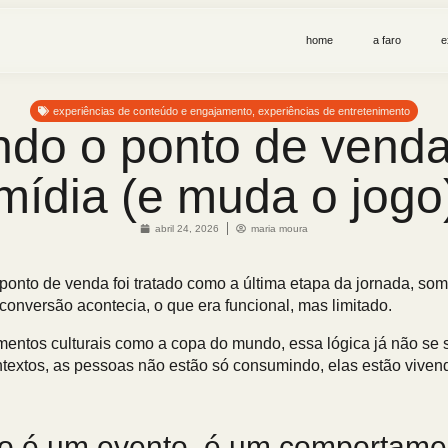
home
a faro
e
experiências de conteúdo e engajamento
,
experiências de entretenimento
do o ponto de venda
mídia (e muda o jogo
abril 24, 2026
maria moura
 ponto de venda foi tratado como a última etapa da jornada, so
conversão acontecia, o que era funcional, mas limitado.
entos culturais como a copa do mundo, essa lógica já não se s
textos, as pessoas não estão só consumindo, elas estão viven
o é um evento. é um comportame