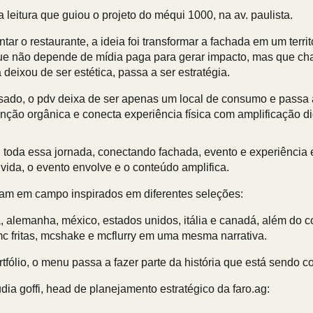
 leitura que guiou o projeto do méqui 1000, na av. paulista.
ar o restaurante, a ideia foi transformar a fachada em um territ
ue não depende de mídia paga para gerar impacto, mas que ch
deixou de ser estética, passa a ser estratégia.
ado, o pdv deixa de ser apenas um local de consumo e passa
nção orgânica e conecta experiência física com amplificação dig
u toda essa jornada, conectando fachada, evento e experiênc
vida, o evento envolve e o conteúdo amplifica.
ram em campo inspirados em diferentes seleções:
, alemanha, méxico, estados unidos, itália e canadá, além do c
c fritas, mcshake e mcflurry em uma mesma narrativa.
fólio, o menu passa a fazer parte da história que está sendo con
ia goffi, head de planejamento estratégico da
faro.ag
: