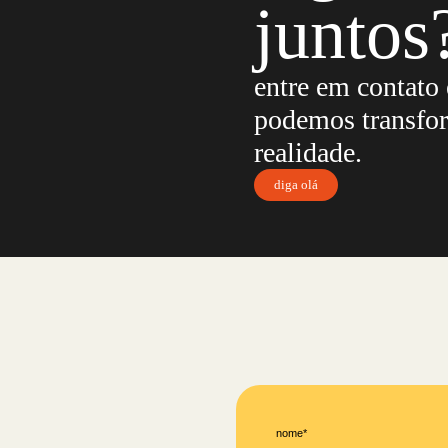
juntos
entre em contato
podemos transfor
realidade.
diga olá
nome*