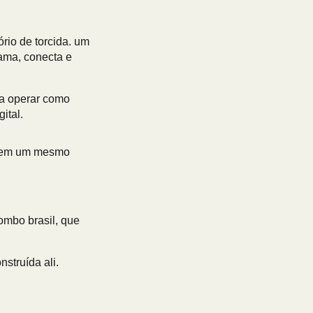
ório de torcida. um
ama, conecta e
 a operar como
ital.
ia em um mesmo
ombo brasil, que
struída ali.