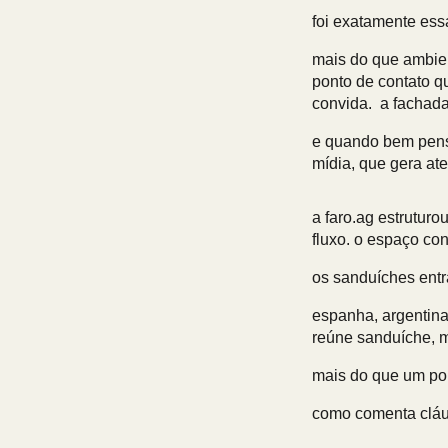
foi exatamente essa
mais do que ambient
ponto de contato q
convida. a fachada 
e quando bem pens
mídia, que gera ate
a
faro.ag
estruturo
fluxo. o espaço con
os sanduíches ent
espanha, argentina
reúne sanduíche, m
mais do que um port
como comenta cláud