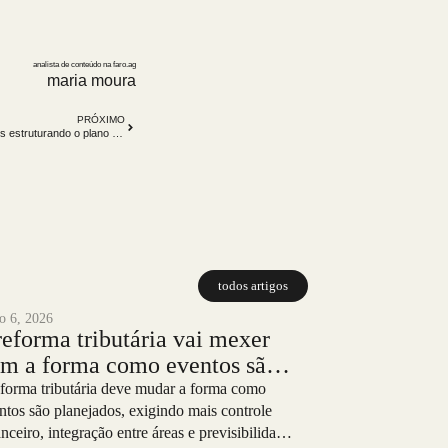
analista de conteúdo na faro.ag
maria moura
PRÓXIMO
muito processo ou clareza? o que aprendemos estruturando o plano de carreira
todos artigos
ho 6, 2026
reforma tributária vai mexer
m a forma como eventos são
anejados
eforma tributária deve mudar a forma como
ntos são planejados, exigindo mais controle
anceiro, integração entre áreas e previsibilidade