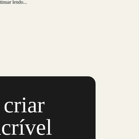
racional.
tinuar lendo...
criar
ncrível