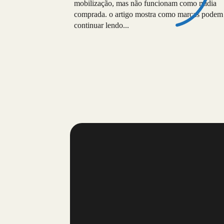
mobilização, mas não funcionam como mídia
comprada. o artigo mostra como marcas podem
aproximar de comunidades com estratégia, leitu
continuar lendo...
de comportamento e experiências de live
marketing que respeitam a cultura dos fãs.