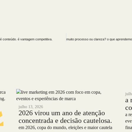
 é conteúdo. é vantagem competitiva.
jul
a 
co
julho 13, 2026
2026 virou um ano de atenção
pl
a r
concentrada e decisão cautelosa.
eve
em 2026, copa do mundo, eleições e maior cautela
fin