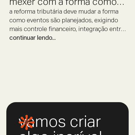
mexer com a forma como
eventos são planejados
a reforma tributária deve mudar a forma
como eventos são planejados, exigindo
mais controle financeiro, integração entre
áreas e previsibilidade operacional.
continuar lendo...
vamos criar