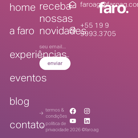
faroag@faroag.co
receba
home
nossas
+55 19 9
novidades
a faro
9993.3705
experiências
enviar
eventos
blog
termos &
condições
contato
política de
privacidade
2026 ©faro.ag