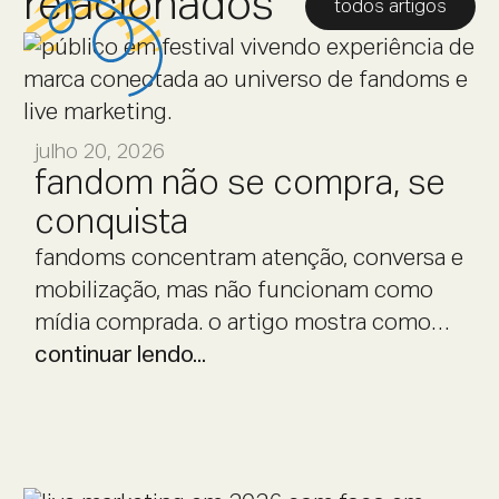
relacionados
todos artigos
julho 20, 2026
fandom não se compra, se
conquista
fandoms concentram atenção, conversa e
mobilização, mas não funcionam como
mídia comprada. o artigo mostra como
marcas podem se aproximar de
continuar lendo...
comunidades com estratégia, leitura de
comportamento e experiências de live
marketing que respeitam a cultura dos
fãs.