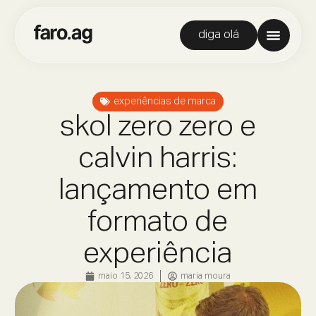
diga olá
experiências de marca
skol zero zero e
calvin harris:
lançamento em
formato de
experiência
maio 15, 2026
maria moura