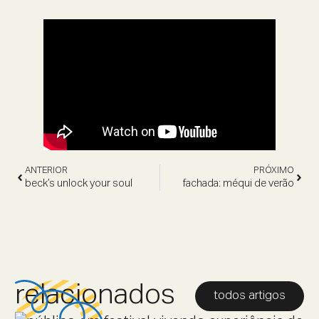
ANTERIOR
PRÓXIMO
beck’s unlock your soul
fachada: méqui de verão
relacionados
todos artigos