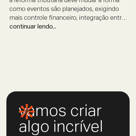
eventos são planejados
a reforma tributária deve mudar a forma
como eventos são planejados, exigindo
mais controle financeiro, integração entre
áreas e previsibilidade operacional.
continuar lendo...
vamos criar
algo incrível