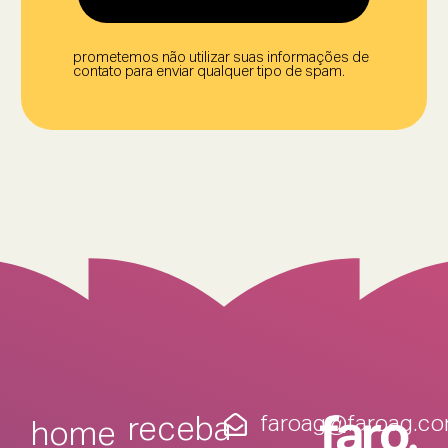
prometemos não utilizar suas informações de
contato para enviar qualquer tipo de spam.
faroag@faroag.co
receba
home