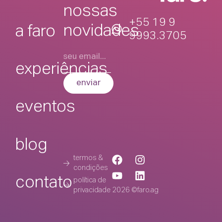
nossas
+55 19 9
novidades
a faro
9993.3705
experiências
enviar
eventos
blog
termos &
condições
contato
política de
privacidade
2026 ©faro.ag