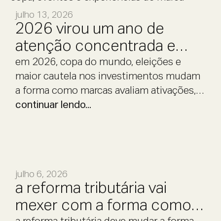
julho 13, 2026
2026 virou um ano de
atenção concentrada e
decisão cautelosa.
em 2026, copa do mundo, eleições e
maior cautela nos investimentos mudam
a forma como marcas avaliam ativações,
eventos e experiências.
continuar lendo...
julho 6, 2026
a reforma tributária vai
mexer com a forma como