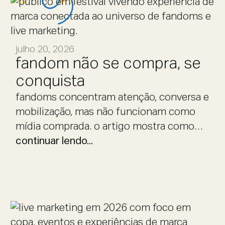
julho 20, 2026
fandom não se compra, se
conquista
fandoms concentram atenção, conversa e
mobilização, mas não funcionam como
mídia comprada. o artigo mostra como
marcas podem se aproximar de
continuar lendo...
comunidades com estratégia, leitura de
comportamento e experiências de live
marketing que respeitam a cultura dos
fãs.