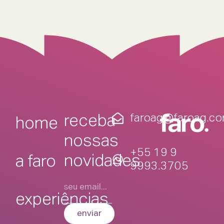
faroag@faroag.co
receba
home
nossas
+55 19 9
novidades
a faro
9993.3705
experiências
enviar