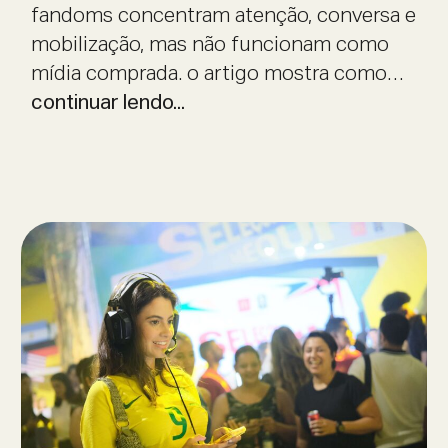
fandoms concentram atenção, conversa e
mobilização, mas não funcionam como
mídia comprada. o artigo mostra como
marcas podem se aproximar de
continuar lendo...
comunidades com estratégia, leitura de
comportamento e experiências de live
marketing que respeitam a cultura dos
fãs.