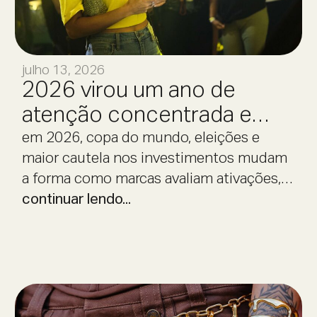
julho 13, 2026
2026 virou um ano de
atenção concentrada e
decisão cautelosa.
em 2026, copa do mundo, eleições e
maior cautela nos investimentos mudam
a forma como marcas avaliam ativações,
eventos e experiências.
continuar lendo...