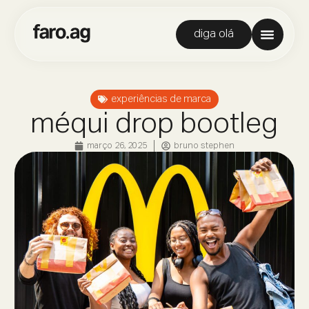
diga olá
experiências de marca
méqui drop bootleg
março 26, 2025
bruno stephen