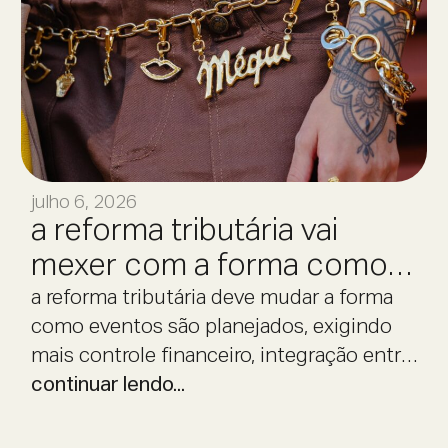
julho 6, 2026
a reforma tributária vai
mexer com a forma como
eventos são planejados
a reforma tributária deve mudar a forma
como eventos são planejados, exigindo
mais controle financeiro, integração entre
áreas e previsibilidade operacional.
continuar lendo...