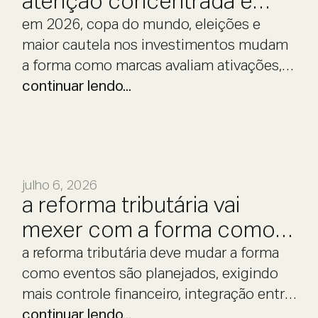
atenção concentrada e
decisão cautelosa.
em 2026, copa do mundo, eleições e
maior cautela nos investimentos mudam
a forma como marcas avaliam ativações,
eventos e experiências.
continuar lendo...
julho 6, 2026
a reforma tributária vai
mexer com a forma como
eventos são planejados
a reforma tributária deve mudar a forma
como eventos são planejados, exigindo
mais controle financeiro, integração entre
áreas e previsibilidade operacional.
continuar lendo...