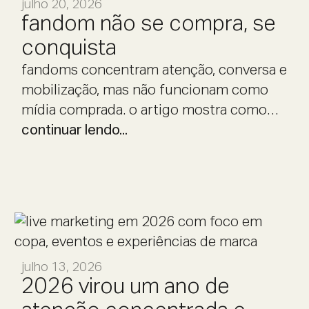
julho 20, 2026
fandom não se compra, se
conquista
fandoms concentram atenção, conversa e
mobilização, mas não funcionam como
mídia comprada. o artigo mostra como
marcas podem se aproximar de
continuar lendo...
comunidades com estratégia, leitura de
comportamento e experiências de live
marketing que respeitam a cultura dos
fãs.
julho 13, 2026
2026 virou um ano de