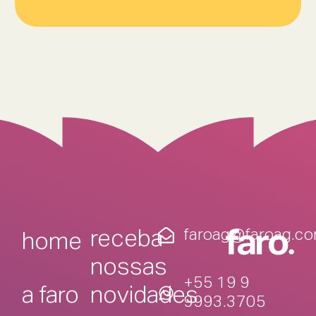
faroag@faroag.co
receba
home
nossas
+55 19 9
novidades
a faro
9993.3705